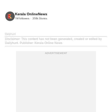
Kerala OnlineNews
1M
followers
358k
Stories
Dailyhunt
Disclaimer
: This content has not been generated, created or edited by
Dailyhunt. Publisher: Kerala Online News
ADVERTISEMENT