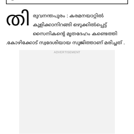
തി
രുവനന്തപുരം : കരമനയാറ്റില്‍
കുളിക്കാനിറങ്ങി ഒഴുക്കില്‍പ്പെട്ട്
സൈനികന്റെ മൃതദേഹം കണ്ടെത്തി
.കോഴിക്കോട് സ്വദേശിയായ സുജിത്താണ് മരിച്ചത് .
ADVERTISEMENT