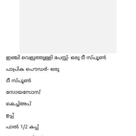
ഇഞ്ചി വെളുത്തുള്ളി പേസ്റ്റ്- ഒരു ടീ സ്പൂണ്‍
പാപ്രിക പൌഡർ- ഒരു
ടീ സ്പൂണ്‍
സോയസോസ്
കെച്ച്‌അപ്
ഉപ്പ്
പാല്‍ 1/2 കപ്പ്‌