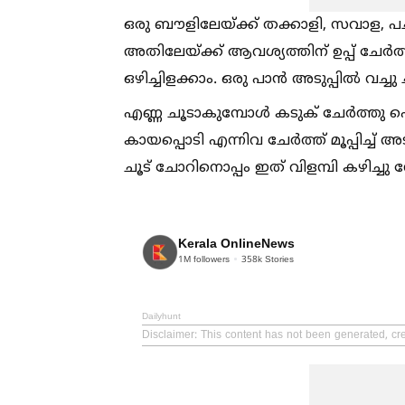
ഒരു ബൗളിലേയ്ക്ക് തക്കാളി, സവാള, പ
അതിലേയ്ക്ക് ആവശ്യത്തിന് ഉപ്പ് ചേർ
ഒഴിച്ചിളക്കാം. ഒരു പാൻ അടുപ്പില്‍ വച്ചു
എണ്ണ ചൂടാകുമ്പോള്‍ കടുക് ചേർത്തു പൊട
കായപ്പൊടി എന്നിവ ചേർത്ത് മൂപ്പിച്ച്‌ 
ചൂട് ചോറിനൊപ്പം ഇത് വിളമ്പി കഴിച്ചു 
Kerala OnlineNews
1M
followers
358k
Stories
Dailyhunt
Disclaimer
: This content has not been generated, cr