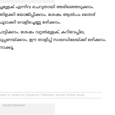
ച്ചമുളക് എന്നിവ ചെറുതായി അരിഞ്ഞെടുക്കാം.
ത്തിളക്കി യോജിപ്പിക്കാം. ശേഷം ആല്‍പം തൈര്
 ചൂടാക്കി വെളിച്ചെണ്ണ ഒഴിക്കാം.
്ടിക്കാം. ശേഷം വറ്റല്‍മുളക്, കറിവേപ്പില,
അടുപ്പണയ്ക്കാം. ഈ താളിപ്പ് സാലഡിലേയ്ക്ക് ഒഴിക്കാം.
നോക്കൂ.
eated or edited by Dailyhunt. Publisher: Kerala Online News
ADVERTISEMENT