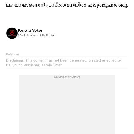
ലംഘനമാണെന്ന് പ്രസ്താവനയില്‍ എടുത്തുപറഞ്ഞു.
Kerala Voter
30k
followers
89k
Stories
Dailyhunt
Disclaimer
: This content has not been generated, created or edited by
Dailyhunt. Publisher: Kerala Voter
ADVERTISEMENT