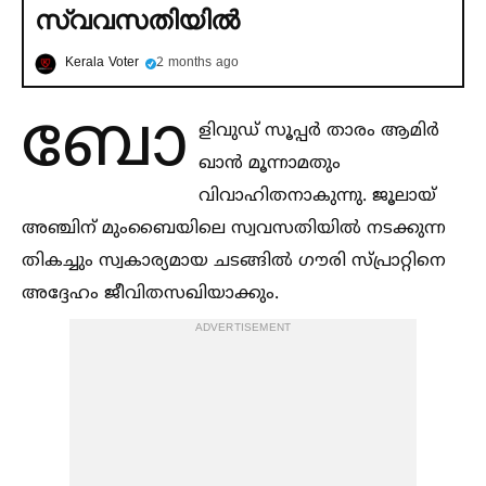
സ്വവസതിയില്‍
Kerala Voter
2 months ago
ബോ
ളിവുഡ് സൂപ്പർ താരം ആമിർ
ഖാൻ മൂന്നാമതും
വിവാഹിതനാകുന്നു. ജൂലായ്
അഞ്ചിന് മുംബൈയിലെ സ്വവസതിയില്‍ നടക്കുന്ന
തികച്ചും സ്വകാര്യമായ ചടങ്ങില്‍ ഗൗരി സ്‌പ്രാറ്റിനെ
അദ്ദേഹം ജീവിതസഖിയാക്കും.
ADVERTISEMENT