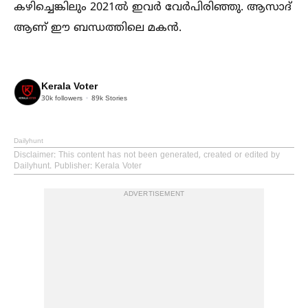
കഴിച്ചെങ്കിലും 2021ല്‍ ഇവർ വേർപിരിഞ്ഞു. ആസാദ്
ആണ് ഈ ബന്ധത്തിലെ മകൻ.
Kerala Voter
30k
followers
89k
Stories
Dailyhunt
Disclaimer
: This content has not been generated, created or edited by
Dailyhunt. Publisher: Kerala Voter
ADVERTISEMENT