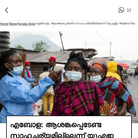
12
എബോള: ആശങ്കപ്പെടേണ്ട സാഹചര്യമില്ലെന്ന് യുഎഇ ആരോഗ്യ മന്ത്രാലയം
Home
/
News
/
Kerala Voter
/
എബോള: ആശങ്കപ്പെടേണ്ട
സാഹചര്യമില്ലെന്ന് യുഎഇ