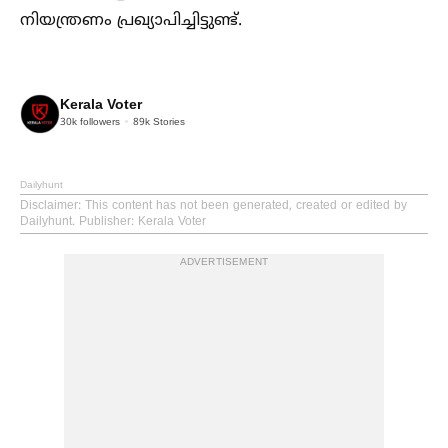
നിയന്ത്രണം പ്രഖ്യാപിച്ചിട്ടുണ്ട്.
Kerala Voter
30k
followers
89k
Stories
Dailyhunt
Disclaimer
: This content has not been generated, created or edited by
Dailyhunt. Publisher: Kerala Voter
ADVERTISEMENT