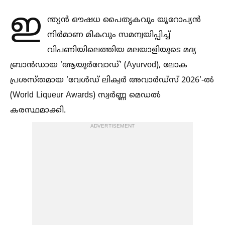
ഇ
ന്ത്യൻ ഔഷധ പൈതൃകവും യൂറോപ്യൻ
നിർമാണ മികവും സമന്വയിപ്പിച്ച്‌
വിപണിയിലെത്തിയ മലയാളിയുടെ മദ്യ
ബ്രാൻഡായ 'ആയുർവോഡ്' (Ayurvod), ലോക
പ്രശസ്തമായ 'വേള്‍ഡ് ലിക്വർ അവാർഡ്‌സ് 2026'-ല്‍
(World Liqueur Awards) സ്വർണ്ണ മെഡല്‍
കരസ്ഥമാക്കി.
ADVERTISEMENT