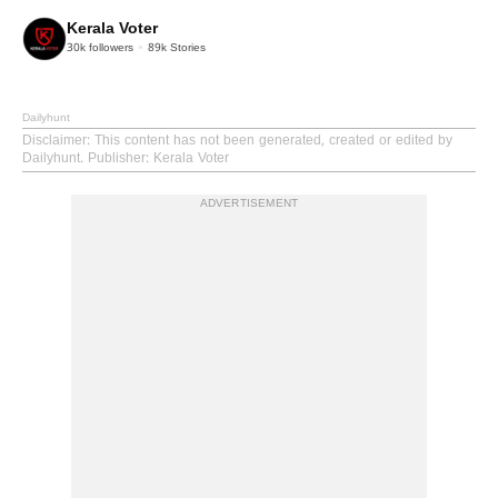
Kerala Voter
30k
followers
89k
Stories
Dailyhunt
Disclaimer
: This content has not been generated, created or edited by
Dailyhunt. Publisher: Kerala Voter
ADVERTISEMENT