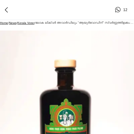
12
ലോക ലിക്വര്‍ അവാര്‍ഡിലും "ആയുര്‍വോഡിന്" സ്വര്‍ണ്ണത്തിളക്കം: ആഗോള മത്സര വേദിയില്‍ വീണ്ടും ശ്രദ്ധേയമായി ആയുര്‍വേദത്തിൻ്റെ രുചി
Home
/
News
/
Kerala Voter
/