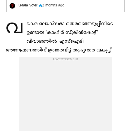
Kerala Voter
2 months ago
വ
ടകര ലോക്‌സഭാ തെരഞ്ഞെടുപ്പിനിടെ
ഉണ്ടായ 'കാഫിർ സ്‌ക്രീൻഷോട്ട്'
വിവാദത്തില്‍ എസ്‌ഐടി
അന്വേഷണത്തിന് ഉത്തരവിട്ട് ആഭ്യന്തര വകുപ്പ്.
ADVERTISEMENT