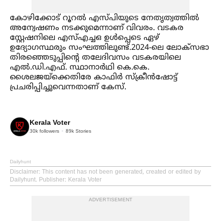
കോഴിക്കോട് റൂറല്‍ എസ്പിയുടെ നേതൃത്വത്തില്‍
അന്വേഷണം നടക്കുമെന്നാണ് വിവരം. വടകര
സ്റ്റേഷനിലെ എസ്‌എച്ചഒ ഉള്‍പ്പെടെ ഏഴ്
ഉദ്യോഗസ്ഥരും സംഘത്തിലുണ്ട്.2024-ലെ ലോക്സഭാ
തിരഞ്ഞെടുപ്പിന്റെ തലേദിവസം വടകരയിലെ
എല്‍.ഡി.എഫ്. സ്ഥാനാർഥി കെ.കെ.
ശൈലജയ്‌ക്കെതിരേ കാഫിർ സ്‌ക്രീൻഷോട്ട്
പ്രചരിപ്പിച്ചുവെന്നതാണ് കേസ്.
Kerala Voter
30k
followers
89k
Stories
Dailyhunt
Disclaimer
: This content has not been generated, created or edited by
Dailyhunt. Publisher: Kerala Voter
ADVERTISEMENT