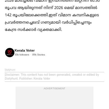
2026 മാർച്ചിലെ വിമാന ഇന്ധനത്തിന് ലിറ്ററിന് 60.50
രൂപവ ആയിരുന്നത് നിന്ന് 2026 മെയ് മാസത്തില്‍
142 രൂപയിലേക്കെത്തി.ഇത് വിമാന കമ്പനികളുടെ
പ്രവർത്തനച്ചെലവ് ഗണ്യമായി വർധിപ്പിച്ചെന്നും
കേന്ദ്ര സർക്കാർ വ്യക്തമാക്കി.
Kerala Voter
30k
followers
89k
Stories
Dailyhunt
Disclaimer
: This content has not been generated, created or edited by
Dailyhunt. Publisher: Kerala Voter
ADVERTISEMENT