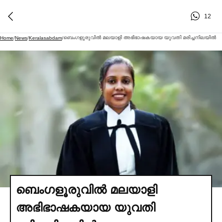
12
ബെംഗളൂരുവില്‍ മലയാളി അഭിഭാഷകയായ യുവതി മരിച്ചനിലയില്‍
Home
/
News
/
Keralasabdam
/
ബെംഗളൂരുവില്‍ മലയാളി
അഭിഭാഷകയായ യുവതി