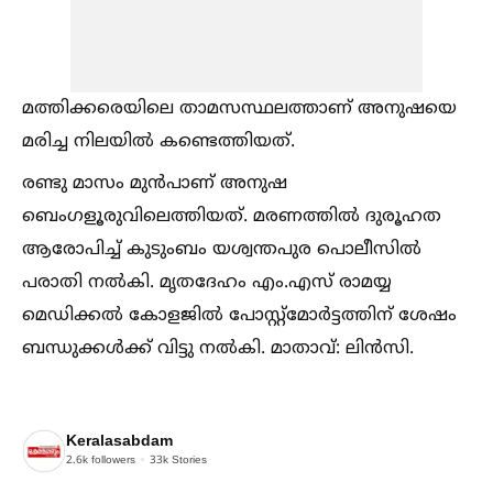
മത്തിക്കരെയിലെ താമസസ്ഥലത്താണ് അനുഷയെ
മരിച്ച നിലയില്‍ കണ്ടെത്തിയത്.
രണ്ടു മാസം മുൻപാണ് അനുഷ
ബെംഗളൂരുവിലെത്തിയത്. മരണത്തില്‍ ദുരൂഹത
ആരോപിച്ച്‌ കുടുംബം യശ്വന്തപുര പൊലീസില്‍
പരാതി നല്‍കി. മൃതദേഹം എം.എസ് രാമയ്യ
മെഡിക്കല്‍ കോളജില്‍ പോസ്റ്റ്മോർട്ടത്തിന് ശേഷം
ബന്ധുക്കള്‍ക്ക് വിട്ടു നല്‍കി. മാതാവ്: ലിൻസി.
Keralasabdam
2.6k
followers
33k
Stories