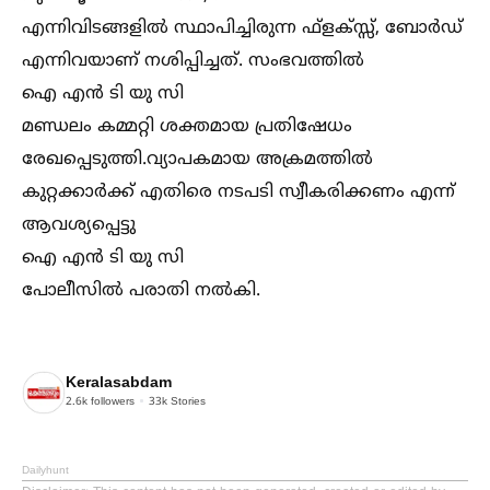
എന്നിവിടങ്ങളില്‍ സ്ഥാപിച്ചിരുന്ന ഫ്ളക്സ്സ്, ബോർഡ്‌
എന്നിവയാണ് നശിപ്പിച്ചത്. സംഭവത്തില്‍
ഐ എൻ ടി യു സി
മണ്ഡലം കമ്മറ്റി ശക്തമായ പ്രതിഷേധം
രേഖപ്പെടുത്തി.വ്യാപകമായ അക്രമത്തില്‍
കുറ്റക്കാർക്ക് എതിരെ നടപടി സ്വീകരിക്കണം എന്ന്
ആവശ്യപ്പെട്ടു
ഐ എൻ ടി യു സി
പോലീസില്‍ പരാതി നല്‍കി.
Keralasabdam
2.6k
followers
33k
Stories
Dailyhunt