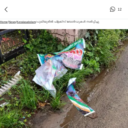
12
പുലിയൂരില്‍ ഫ്ളക്സ് ബോര്‍ഡുകള്‍ നശിപ്പിച്ചു
Home
/
News
/
Keralasabdam
/