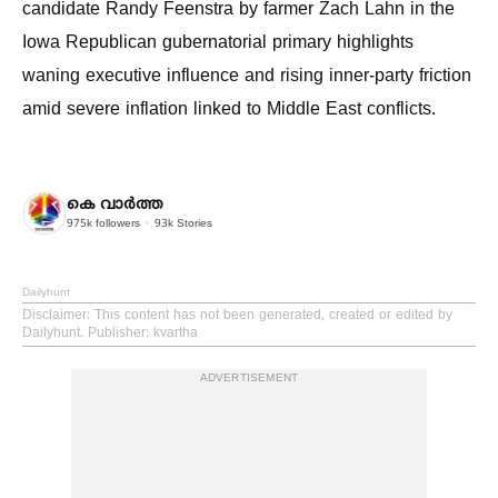
candidate Randy Feenstra by farmer Zach Lahn in the
Iowa Republican gubernatorial primary highlights
waning executive influence and rising inner-party friction
amid severe inflation linked to Middle East conflicts.
കെ വാര്‍ത്ത
975k
followers
93k
Stories
Dailyhunt
Disclaimer
: This content has not been generated, created or edited by
Dailyhunt. Publisher: kvartha
ADVERTISEMENT