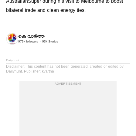
AustralianSuper during his visit to Melbourne to boost
bilateral trade and clean energy ties.
കെ വാര്‍ത്ത
975k
followers
93k
Stories
Dailyhunt
Disclaimer
: This content has not been generated, created or edited by
Dailyhunt. Publisher: kvartha
ADVERTISEMENT