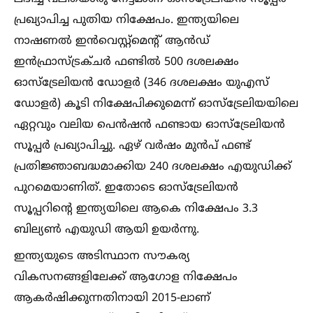
പ്രഖ്യാപിച്ച പുതിയ നിക്ഷേപം. ഇന്ത്യയിലെ
നാഷണല്‍ ഇൻവെസ്റ്റ്‌മെന്റ് ആൻഡ്
ഇൻഫ്രാസ്ട്രക്ചർ ഫണ്ടില്‍ 500 ദശലക്ഷം
ഓസ്ട്രേലിയൻ ഡോളർ (346 ദശലക്ഷം യുഎസ്
ഡോളർ) കൂടി നിക്ഷേപിക്കുമെന്ന് ഓസ്ട്രേലിയയിലെ
ഏറ്റവും വലിയ പെൻഷൻ ഫണ്ടായ ഓസ്ട്രേലിയൻ
സൂപ്പർ പ്രഖ്യാപിച്ചു. ഏഴ് വർഷം മുൻപ് ഫണ്ട്
പ്രതിജ്ഞാബദ്ധമാക്കിയ 240 ദശലക്ഷം എയുഡിക്ക്
പുറമെയാണിത്. ഇതോടെ ഓസ്ട്രേലിയൻ
സൂപ്പറിൻ്റെ ഇന്ത്യയിലെ ആകെ നിക്ഷേപം 3.3
ബില്യണ്‍ എയുഡി ആയി ഉയർന്നു.
ഇന്ത്യയുടെ അടിസ്ഥാന സൗകര്യ
വികസനങ്ങളിലേക്ക് ആഗോള നിക്ഷേപം
ആകർഷിക്കുന്നതിനായി 2015-ലാണ്