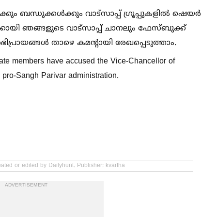
ും ബന്ധുക്കള്‍ക്കും വാട്സാപ്പ് ഗ്രൂപ്പുകളില്‍ ഷെയർ
്കായി ഞങ്ങളുടെ വാട്സാപ്പ് ചാനലും ഫേസ്ബുക്ക്
്രായങ്ങള്‍ താഴെ കമൻ്റായി രേഖപ്പെടുത്താം.
cate members have accused the Vice-Chancellor of
, pro-Sangh Parivar administration.
ated or edited by Dailyhunt. Publisher: kvartha
ADVERTISEMENT