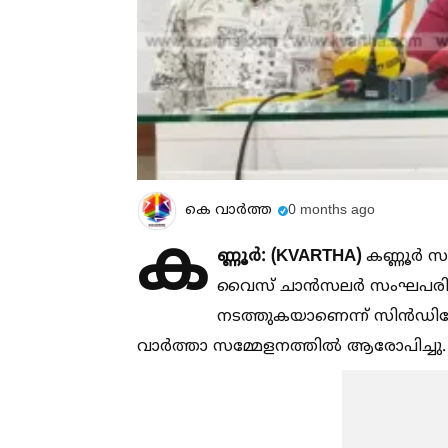
കെ വാര്‍ത്ത
0 months ago
ക
ണ്ണൂർ: (KVARTHA)
കണ്ണൂർ സർ
വൈസ് ചാൻസലർ സംഘപരിവ
നടത്തുകയാണെന്ന് സിൻഡിക്കേ
വാർത്താ സമ്മേളനത്തില്‍ ആരോപിച്ചു.