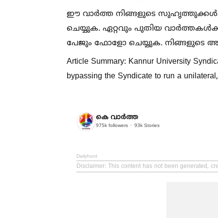
ഈ വാർത്ത നിങ്ങളുടെ സുഹൃത്തുക്കള്‍ക്ക
ചെയ്യുക. ഏറ്റവും പുതിയ വാർത്തകള്‍ക
പേജും ഫോളോ ചെയ്യുക. നിങ്ങളുടെ അഭിപ
Article Summary: Kannur University Syndi
bypassing the Syndicate to run a unilateral
കെ വാര്‍ത്ത
975k
followers
93k
Stories
Dailyhunt
Disclaimer
: This content has not been generated, cre