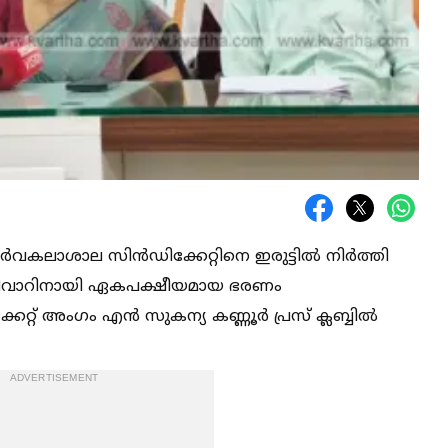
വകലാശാല സിൻഡിക്കേറ്റിനെ ഇരുട്ടില്‍ നിർത്തി
ാറിനായി ഏകപക്ഷീയമായ ഭരണം
റ്റ് അംഗം എൻ സുകന്യ കണ്ണൂർ പ്രസ് ക്ലബ്ബില്‍
ADVERTISEMENT