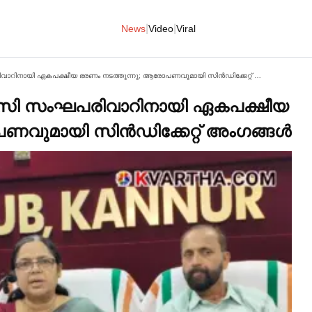
|
|
News
Video
Viral
കണ്ണൂര്‍ സര്‍വകലാശാല വിസി സംഘപരിവാറിനായി ഏകപക്ഷീയ ഭരണം നടത്തുന്നു; ആരോപണവുമായി സിൻഡിക്കേറ്റ് അംഗങ്ങള്‍
 വിസി സംഘപരിവാറിനായി ഏകപക്ഷീയ
വുമായി സിൻഡിക്കേറ്റ് അംഗങ്ങള്‍