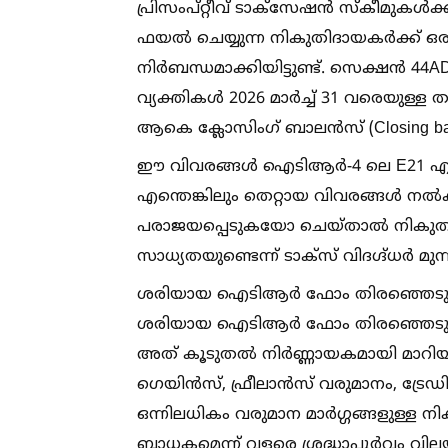
പ്രിസംപ്റ്റീവ് ടാക്സേഷൻ സ്കീമുകള്‍ക്
ഫയല്‍ ചെയ്യുന്ന നികുതിദായകർക്ക് ഒ
നിർബന്ധമാക്കിയിട്ടുണ്ട്. സെക്ഷൻ 44AD
വ്യക്തികള്‍ 2026 മാർച്ച്‌ 31 വരെയുള
ആകെ ക്ലോസിംഗ് ബാലൻസ് (Closing balanc
ഈ വിവരങ്ങള്‍ ഐടിആർ-4 ലെ E21 എന്ന
എന്തെങ്കിലും തെറ്റായ വിവരങ്ങള്‍ നല
പരാജയപ്പെടുകയോ ചെയ്താല്‍ നികുതി 
സാധ്യതയുണ്ടെന്ന് ടാക്സ് വിദഗ്ദ്ധർ മുന്നറ
ശരിയായ ഐടിആർ ഫോം തിരഞ്ഞെടുക്കു
ശരിയായ ഐടിആർ ഫോം തിരഞ്ഞെടുക്കു
അത് കൂടുതല്‍ നിർണ്ണായകമായി മാറിയിരിക
ഗെയിൻസ്, ഫ്രീലാൻസ് വരുമാനം, ട്രേഡിം
ഒന്നിലധികം വരുമാന മാർഗ്ഗങ്ങളുള്ള 
ബാധകമെന്ന് വളരെ ശ്രദ്ധാപൂർവ്വം വിലയ