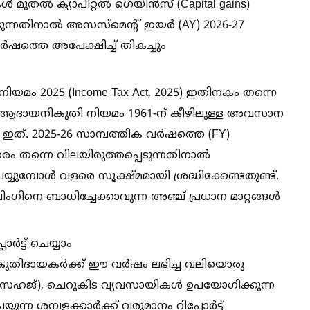
ുതല്‍ ക്യാപിറ്റല്‍ ഗെയിൻസ് (Capital gains)
്പെടുന്നതിനാല്‍ അസസ്‌മെന്റ് ഇയർ (AY) 2026-27
ർഷത്തെ അപേക്ഷിച്ച്‌ തികച്ചും
മം 2025 (Income Tax Act, 2025) ഇതിനകം തന്നെ
ം, പഴയ ആദായനികുതി നിയമം 1961-ന് കീഴിലുള്ള അവസാന
ം ഇത്. 2025-26 സാമ്പത്തിക വർഷത്തെ (FY)
ം തന്നെ വിലയിരുത്തപ്പെടുന്നതിനാല്‍
ുമ്പോള്‍ വളരെ സൂക്ഷ്മമായി ശ്രദ്ധിക്കേണ്ടതുണ്ട്.
 ബാധിച്ചേക്കാവുന്ന അഞ്ച് പ്രധാന മാറ്റങ്ങള്‍
ോർട്ട് ചെയ്യാം
 നികുതിദായകർക്ക് ഈ വർഷം ലഭിച്ച വലിയൊരു
ഹജ്), ചെറുകിട വ്യവസായികള്‍ ഉപയോഗിക്കുന്ന
്ന ശമ്പളക്കാർക്ക് വരുമാനം റിപ്പോർട്ട്