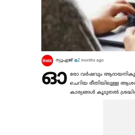
ന്യൂഏജ്
2 months ago
ഓ
രോ വർഷവും ആദായനികുതി റി
ചെറിയ രീതിയിലുള്ള ആശയക്
കാര്യങ്ങള്‍ കൂടുതല്‍ ശ്രദ്ധി