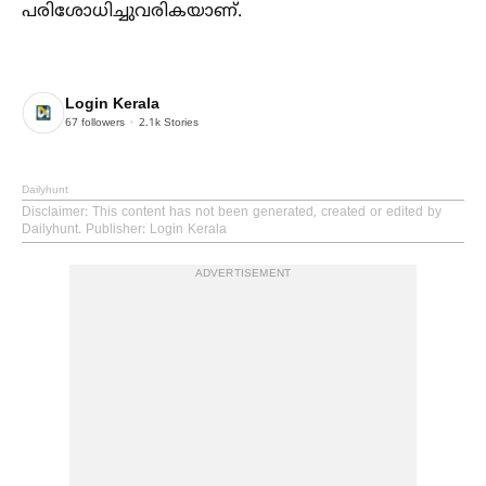
പരിശോധിച്ചുവരികയാണ്.
Login Kerala
67
followers
2.1k
Stories
Dailyhunt
Disclaimer
: This content has not been generated, created or edited by
Dailyhunt. Publisher: Login Kerala
ADVERTISEMENT