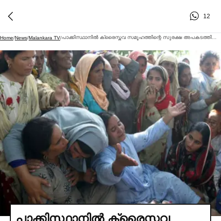
12
പാക്കിസ്ഥാനില്‍ ക്രൈസ്തവ സമൂഹത്തിന്റെ സുരക്ഷ അപകടത്തില്‍; കടുത്ത ആശങ്കയുമായി മനുഷ്യാവകാശ സംഘടന
Home
/
News
/
Malankara TV
/
പാക്കിസ്ഥാനില്‍ ക്രൈസ്തവ