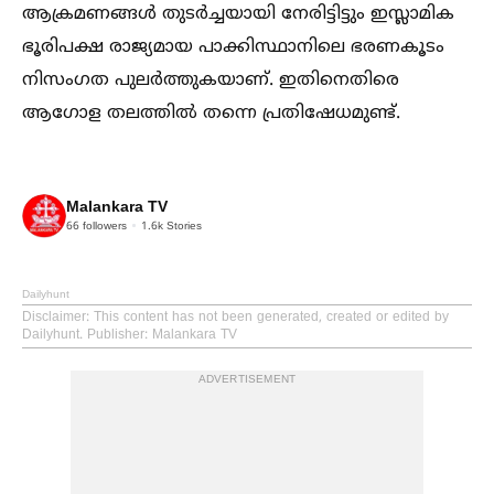
ആക്രമണങ്ങള്‍ തുടര്‍ച്ചയായി നേരിട്ടിട്ടും ഇസ്ലാമിക
ഭൂരിപക്ഷ രാജ്യമായ പാക്കിസ്ഥാനിലെ ഭരണകൂടം
നിസംഗത പുലര്‍ത്തുകയാണ്. ഇതിനെതിരെ
ആഗോള തലത്തില്‍ തന്നെ പ്രതിഷേധമുണ്ട്.
Malankara TV
66
followers
1.6k
Stories
Dailyhunt
Disclaimer
: This content has not been generated, created or edited by
Dailyhunt. Publisher: Malankara TV
ADVERTISEMENT