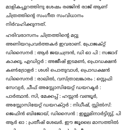
മാളികപ്പുറത്തിനു ശേഷം രഞ്ജിൻ രാജ് ആണ്
ചിത്രത്തിന്റെ സംഗീത സംവിധാനം
നിർവഹിക്കുന്നത്.
ഹരിവരാസനം ചിത്രത്തിന്റെ മറ്റു
അണിയറപ്രവർത്തകർ ഇവരാണ്. പ്രോജക്റ്റ്
ഡിസൈനർ : ആർ ജയചന്ദ്രൻ, ഡി ഓ പി : സജാദ്
കാക്കു, എഡിറ്റർ : അജീഷ് ഇടമണ്‍, പ്രൊഡക്ഷൻ
കണ്‍ട്രോളർ : ശശി പൊതുവാള്‍, പ്രൊഡക്ഷൻ
ഡിസൈനർ : രാഖില്‍, വസ്ത്രാലങ്കാരം : സ്റ്റെഫി
സേവ്യർ, ചീഫ് അസ്സോസിയേറ്റ് ഡയറക്ടർ :
പാർത്ഥൻ. സി, മേക്കപ്പ് : ഹസ്സൻ വണ്ടൂർ,
അസ്സോസിയേറ്റ് ഡയറക്റ്റർ : നിധീഷ്, സ്റ്റില്‍സ്:
ജെഫിൻ ബിജോയ്, ഡിസൈൻ : ഇല്ലുമിനാർട്ടിസ്റ്റ്, പി
ആർ ഓ : പ്രതീഷ് ശേഖർ. ഈ ജൂലൈ മാസത്തില്‍