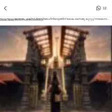
12
മലയാളം എക്സ്പ്രെസ്സ്
മോഹിനിയാട്ടത്തിന് ശേഷം സൈജു കുറുപ്പ് നായകനാകുന്ന ബിഗ് ബഡ്ജറ്റ് ചിത്രം "ഹരിവരാസനം" : ടൈറ്റില്‍ പോസ്റ്റര്‍ റിലീസായി
Home
/
News
/
/