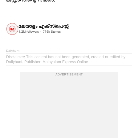
കസ്റ്റംസിന്റെ നീക്കം.
മലയാളം എക്സ്പ്രെസ്സ്
1.2M
followers
719k
Stories
Dailyhunt
Disclaimer
: This content has not been generated, created or edited by
Dailyhunt. Publisher: Malayalam Express Online
ADVERTISEMENT