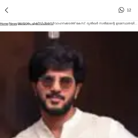
12
മലയാളം എക്സ്പ്രെസ്സ്
വാഹനക്കടത്ത് കേസ്: ദുല്‍ഖര്‍ സല്‍മാന്റെ ഉടമസ്ഥതയിലുള്ള വാഹനങ്ങളെക്കുറിച്ച്‌ കസ്റ്റംസ് അന്വേഷണം ശക്തമാക്കി
Home
/
News
/
/