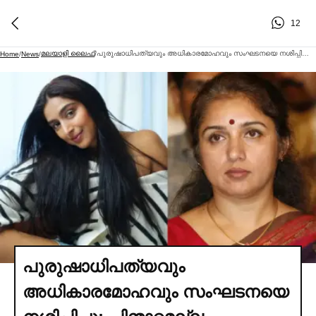
12
മലയാളി ലൈഫ്
പുരുഷാധിപത്യവും അധികാരമോഹവും സംഘടനയെ നശിപ്പിച്ചു; പിന്മാറ്റമല്ല ആത്മാഭിമാനത്തിന്റെ പ്രഖ്യാപനം; വിവാദങ്ങളുടെ പശ്ചാത്തലത്തിലല്ല രാജി; രേവതിയും പത്മപ്രിയയും അമ്മയില്‍ നിന്ന് രാജിവെച്ചു
Home
/
News
/
/
പുരുഷാധിപത്യവും
അധികാരമോഹവും സംഘടനയെ