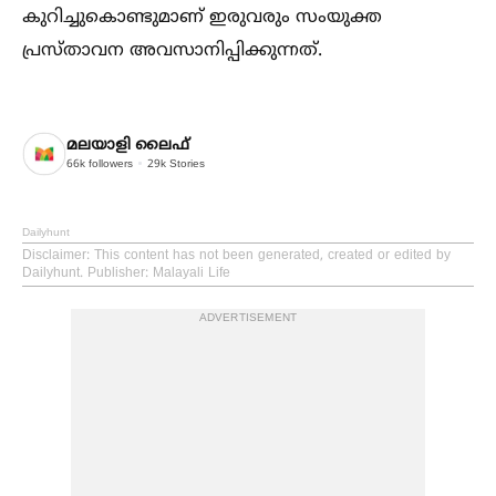
കുറിച്ചുകൊണ്ടുമാണ് ഇരുവരും സംയുക്ത
പ്രസ്താവന അവസാനിപ്പിക്കുന്നത്.
മലയാളി ലൈഫ്
66k
followers
29k
Stories
Dailyhunt
Disclaimer
: This content has not been generated, created or edited by
Dailyhunt. Publisher: Malayali Life
ADVERTISEMENT