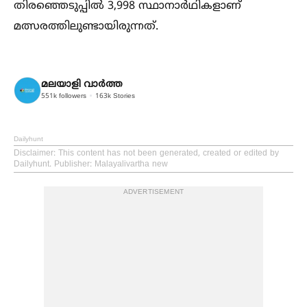
തിരഞ്ഞെടുപ്പില്‍ 3,998 സ്ഥാനാർഥികളാണ്
മത്സരത്തിലുണ്ടായിരുന്നത്.
മലയാളി വാര്‍ത്ത
551k
followers
163k
Stories
Dailyhunt
Disclaimer
: This content has not been generated, created or edited by
Dailyhunt. Publisher: Malayalivartha new
ADVERTISEMENT