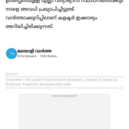
ഉള്‍പ്പെടെയുള്ള എല്ലാ വിദ്യാഭ്യാസ സ്ഥാപനങ്ങള്‍ക്കും
നാളെ അവധി പ്രഖ്യാപിച്ചിട്ടുണ്ട്.
വാര്‍ത്താക്കുറിപ്പിലാണ് കളക്ടര്‍ ഇക്കാര്യം
അറിയിച്ചിരിക്കുന്നത്.
മലയാളി വാര്‍ത്ത
551k
followers
163k
Stories
Dailyhunt
Disclaimer
: This content has not been generated, created or edited by
Dailyhunt. Publisher: Malayalivartha new
ADVERTISEMENT