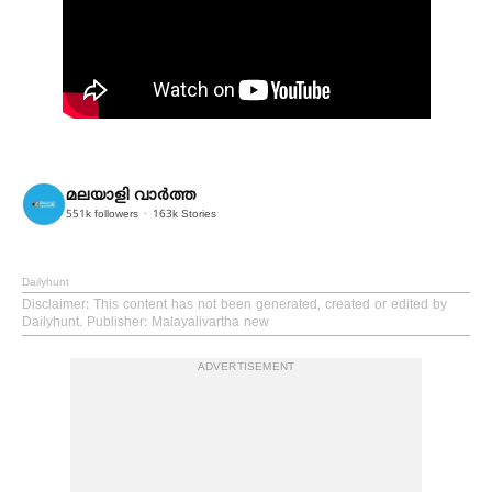
മലയാളി വാര്‍ത്ത
551k
followers
163k
Stories
Dailyhunt
Disclaimer
: This content has not been generated, created or edited by
Dailyhunt. Publisher: Malayalivartha new
ADVERTISEMENT