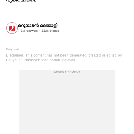
വ്യക്തമാക്കി.
മറുനാടന്‍ മലയാളി
1.2M
followers
253k
Stories
Dailyhunt
Disclaimer
: This content has not been generated, created or edited by
Dailyhunt. Publisher: Marunadan Malayali
ADVERTISEMENT