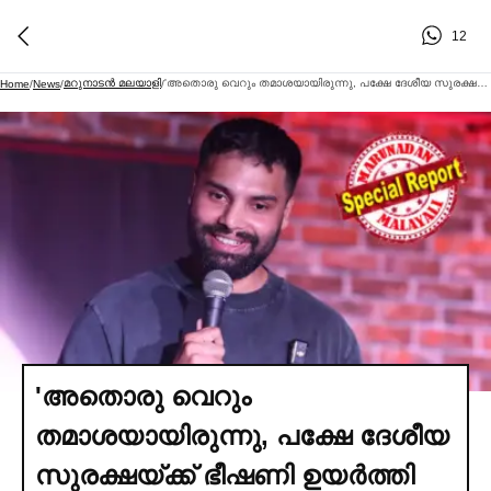
12
മറുനാടന്‍ മലയാളി
'അതൊരു വെറും തമാശയായിരുന്നു, പക്ഷേ ദേശീയ സുരക്ഷയ്ക്ക് ഭീഷണി ഉയര്‍ത്തി അറസ്റ്റ്'; ഗൂഗിള്‍ മാപ്സിനെക്കുറിച്ച്‌ റീല്‍; ഇന്ത്യക്കാരന് യുഎഇ നല്‍കിയത് 47 ദിവസത്തെ കഠിന തടവ്, ഒടുവില്‍ നാടുകടത്തി; അഴുക്കുനിറഞ്ഞ സെല്ലിലെ നരകയാതന വിവരിച്ച്‌ സ്റ്റാൻഡ്-അപ്പ് കൊമേഡിയൻ
Home
/
News
/
/
'അതൊരു വെറും
തമാശയായിരുന്നു, പക്ഷേ ദേശീയ
സുരക്ഷയ്ക്ക് ഭീഷണി ഉയര്‍ത്തി