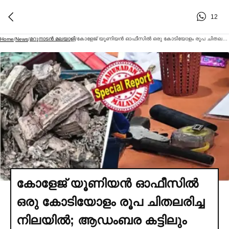
12
മറുനാടന്‍ മലയാളി
കോളേജ് യൂണിയന്‍ ഓഫീസില്‍ ഒരു കോടിയോളം രൂപ ചിതലരിച്ച നിലയില്‍; ആഡംബര കട്ടിലും മദ്യക്കുപ്പികളും തോക്കും കോണ്ടവും; കൊല്‍ക്കത്തയിലെ സുരേന്ദ്രനാഥ് കോളേജില്‍ വന്‍ കള്ളപ്പണ വേട്ട; തൃണമൂല്‍ ഗുണ്ടകളുടെ സുഖവാസകേന്ദ്രം പോലീസ് പൊളിച്ചത് അധികാര മാറ്റത്തോടെ
Home
/
News
/
/
കോളേജ് യൂണിയന്‍ ഓഫീസില്‍
ഒരു കോടിയോളം രൂപ ചിതലരിച്ച
നിലയില്‍; ആഡംബര കട്ടിലും