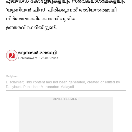
എയ്ഡഡ് കോളേജുകളിലും സര്‍വകലാശാലകളിലും
'യൂണിയന്‍ ഫീസ്' പിരിക്കുന്നത് അടിയന്തരമായി
നിര്‍ത്തലാക്കിക്കൊണ്ട് പുതിയ
ഉത്തരവിറക്കിയിട്ടുണ്ട്.
മറുനാടന്‍ മലയാളി
1.2M
followers
254k
Stories
Dailyhunt
Disclaimer
: This content has not been generated, created or edited by
Dailyhunt. Publisher: Marunadan Malayali
ADVERTISEMENT