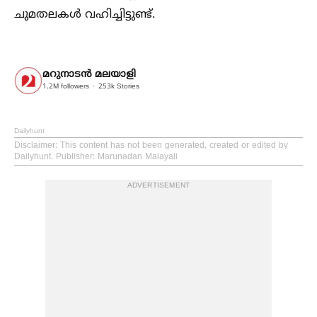
ചുമതലകള്‍ വഹിച്ചിട്ടുണ്ട്.
മറുനാടന്‍ മലയാളി
1.2M
followers
253k
Stories
Dailyhunt
Disclaimer
: This content has not been generated, created or edited by
Dailyhunt. Publisher: Marunadan Malayali
ADVERTISEMENT