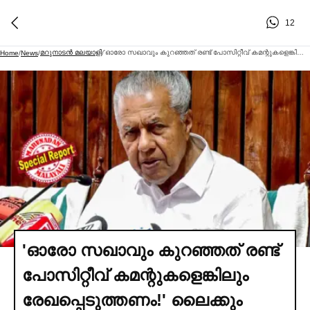
12
മറുനാടന്‍ മലയാളി
'ഓരോ സഖാവും കുറഞ്ഞത് രണ്ട് പോസിറ്റീവ് കമന്റുകളെങ്കിലും രേഖപ്പെടുത്തണം!' ലൈക്കും കമന്റും ഉറപ്പാക്കാന്‍ ബ്രാഞ്ച് സെക്രട്ടറിമാര്‍ നേരിട്ട് ഇറങ്ങണം; സൈബറാക്രമണം കടുത്തതോടെ സോഷ്യല്‍ മീഡിയയില്‍ പിണറായിയുടെ വാര്‍ത്താസമ്മേളനം 'ഹിറ്റാക്കാന്‍' പാര്‍ട്ടി ഗ്രൂപ്പില്‍ രഹസ്യ നിര്‍ദേശം
Home
/
News
/
/
'ഓരോ സഖാവും കുറഞ്ഞത് രണ്ട്
പോസിറ്റീവ് കമന്റുകളെങ്കിലും
രേഖപ്പെടുത്തണം!' ലൈക്കും