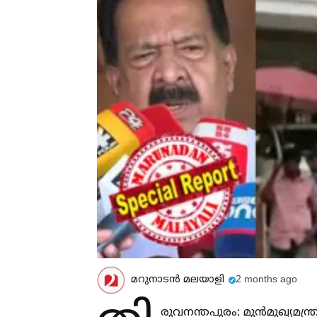
മറുനാടന്‍ മലയാളി
2 months ago
രുവനന്തപുരം: മുന്‍മുഖ്യമ