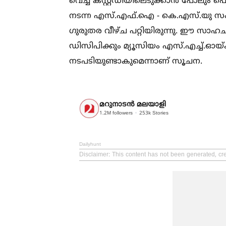
വെച്ച്‌ കസ്റ്റഡിയിലെടുക്കാന്‍ പോലും
നടന്ന എസ്.എഫ്.ഐ - കെ.എസ്.യു സം
ഗുരുതര വീഴ്ച പറ്റിയിരുന്നു. ഈ സാഹചര
ഡിസിപിക്കും മ്യൂസിയം എസ്.എച്ച്‌.ഓയ
നടപടിയുണ്ടാകുമെന്നാണ് സൂചന.
മറുനാടന്‍ മലയാളി
1.2M
followers
253k
Stories
Dailyhunt
Disclaimer
: This content has not been generated, cr