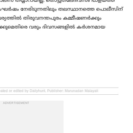
 പൊലീസ് തയ്യാറായില്ല. തൊട്ടുതലേദിവസം പാളയത്ത്
ഘര്‍ഷം നേരിടുന്നതിലും തലസ്ഥാനത്തെ പൊലീസിന്
്യത്തില്‍ തിരുവനന്തപുരം കമ്മീഷണര്‍ക്കും
്ക്കുമെതിരെ വരും ദിവസങ്ങളില്‍ കര്‍ശനമായ
eated or edited by Dailyhunt. Publisher: Marunadan Malayali
ADVERTISEMENT