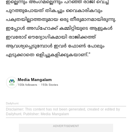
ഇല്ലെന്നും അംഗമല്ലെന്നും പറഞ്ഞ് രാജി വെച്ച്‌
പുറത്തുപോയത് തികച്ചും വൈകാരികവും
പക്വതയില്ലാത്തതുമായ ഒരു തീരുമാനമായിരുന്നു.
ഇപ്പോള്‍ അഡ്ഹോക്ക് കമ്മിറ്റിയുടെ ആളുകള്‍
ഇവരോട് ഔദ്യോഗികമായി രാജിക്കത്ത്
ആവശ്യപ്പെടുമ്പോള്‍ ഇവർ ഫോണ്‍ പോലും
എടുക്കാതെ ഒളിച്ചുകളിക്കുകയാണ്."
Media Mangalam
100k
followers
193k
Stories
Dailyhunt
Disclaimer
: This content has not been generated, created or edited by
Dailyhunt. Publisher: Media Mangalam
ADVERTISEMENT