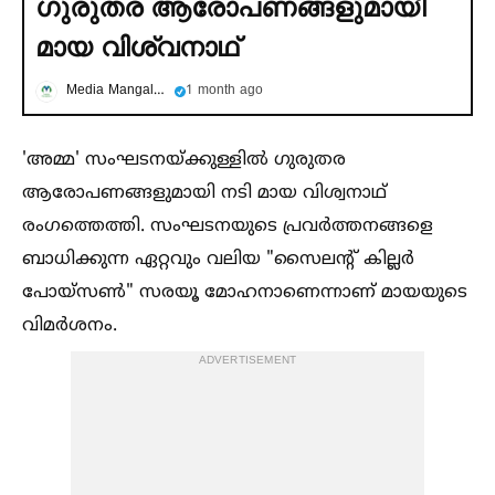
ഗുരുതര ആരോപണങ്ങളുമായി
മായ വിശ്വനാഥ്
Media Mangalam
1 month ago
'അമ്മ' സംഘടനയ്ക്കുള്ളില്‍ ഗുരുതര
ആരോപണങ്ങളുമായി നടി മായ വിശ്വനാഥ്
രംഗത്തെത്തി. സംഘടനയുടെ പ്രവർത്തനങ്ങളെ
ബാധിക്കുന്ന ഏറ്റവും വലിയ "സൈലന്റ് കില്ലർ
പോയ്സണ്‍" സരയൂ മോഹനാണെന്നാണ് മായയുടെ
വിമർശനം.
ADVERTISEMENT