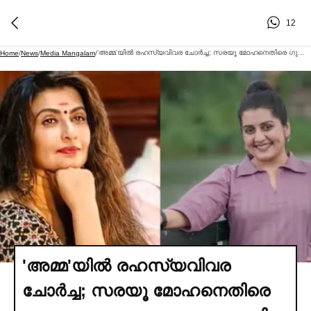
12
'അമ്മ'യില്‍ രഹസ്യവിവര ചോര്‍ച്ച; സരയൂ മോഹനെതിരെ ഗുരുതര ആരോപണങ്ങളുമായി മായ വിശ്വനാഥ്
Home
/
News
/
Media Mangalam
/
'അമ്മ'യില്‍ രഹസ്യവിവര
ചോര്‍ച്ച; സരയൂ മോഹനെതിരെ