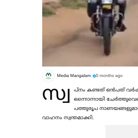
Media Mangalam
0 months ago
സ്വ
പ്നം കണ്ടത് ഒൻപത് വർഷ
ഒന്നൊന്നായി ചേർത്തുവെച്ച
പത്തുരൂപ നാണയങ്ങളുമായി
വാഹനം സ്വന്തമാക്കി.