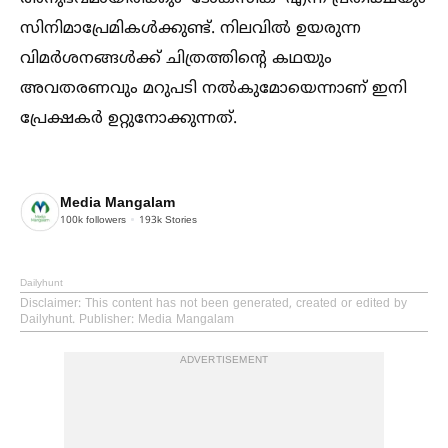
സിനിമാപ്രേമികള്‍ക്കുണ്ട്. നിലവില്‍ ഉയരുന്ന
വിമർശനങ്ങള്‍ക്ക് ചിത്രത്തിന്റെ കഥയും
അവതരണവും മറുപടി നല്‍കുമോയെന്നാണ് ഇനി
പ്രേക്ഷകർ ഉറ്റുനോക്കുന്നത്.
Media Mangalam
100k
followers
193k
Stories
Dailyhunt
Disclaimer
: This content has not been generated, created or edited by
Dailyhunt. Publisher: Media Mangalam
ADVERTISEMENT