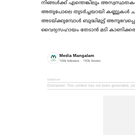
നിങ്ങള്‍ക്ക് എന്തെങ്കിലും അസ്വസ്ഥ
അതുപോലെ തുടർച്ചയായി കണ്ണുകള്‍ ചുവന്ന
അടയ്ക്കുമ്പോള്‍ ബുദ്ധിമുട്ട് അനുഭവ
വൈദ്യസഹായം തേടാൻ മടി കാണിക്കരു
Media Mangalam
100k
followers
193k
Stories
Dailyhunt
Disclaimer
: This content has not been generated, c