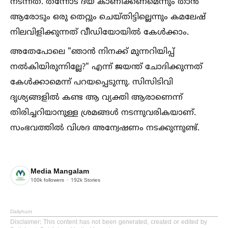
നടന്നത്. തന്നോട് ദയ കാണിക്കണമെന്നും താൻ
ആരോടും ഒരു തെറ്റും ചെയ്തിട്ടില്ലെന്നും കമലേഷ്
നിലവിളിക്കുന്നത് വീഡിയോയില്‍ കേള്‍ക്കാം.
അതേപോലെ "ഞാൻ നിനക്ക് മുന്നറിയിപ്പ്
നല്‍കിയിരുന്നില്ലേ?" എന്ന് ജയന്ത് ചോദിക്കുന്നത്
കേള്‍ക്കാമെന്ന് പറയപ്പെടുന്നു. സിസിടിവി
ദൃശ്യങ്ങളില്‍ കണ്ട ആ വ്യക്തി ആരാണെന്ന്
തിരിച്ചറിയാനുള്ള ശ്രമങ്ങള്‍ നടന്നുവരികയാണ്.
സംഭവത്തില്‍ വിശദ അന്വേഷണം നടക്കുന്നുണ്ട്.
Media Mangalam
100k
followers
192k
Stories
Dailyhunt
Disclaimer
: This content has not been generated, created or edited by