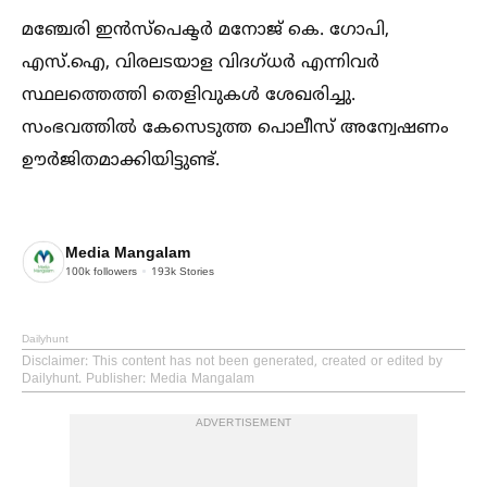
മഞ്ചേരി ഇൻസ്പെക്ടർ മനോജ് കെ. ഗോപി,
എസ്.ഐ, വിരലടയാള വിദഗ്ധർ എന്നിവർ
സ്ഥലത്തെത്തി തെളിവുകള്‍ ശേഖരിച്ചു.
സംഭവത്തില്‍ കേസെടുത്ത പൊലീസ് അന്വേഷണം
ഊർജിതമാക്കിയിട്ടുണ്ട്.
Media Mangalam
100k
followers
193k
Stories
Dailyhunt
Disclaimer
: This content has not been generated, created or edited by
Dailyhunt. Publisher: Media Mangalam
ADVERTISEMENT