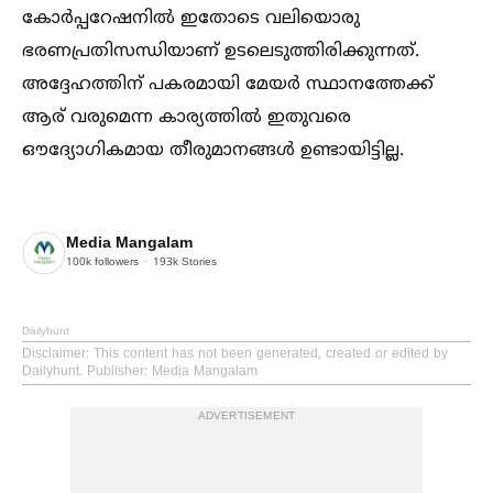
കോർപ്പറേഷനില്‍ ഇതോടെ വലിയൊരു
ഭരണപ്രതിസന്ധിയാണ് ഉടലെടുത്തിരിക്കുന്നത്.
അദ്ദേഹത്തിന് പകരമായി മേയർ സ്ഥാനത്തേക്ക്
ആര് വരുമെന്ന കാര്യത്തില്‍ ഇതുവരെ
ഔദ്യോഗികമായ തീരുമാനങ്ങള്‍ ഉണ്ടായിട്ടില്ല.
Media Mangalam
100k
followers
193k
Stories
Dailyhunt
Disclaimer
: This content has not been generated, created or edited by
Dailyhunt. Publisher: Media Mangalam
ADVERTISEMENT