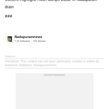
drain
###
Nadapuramnews
1.5k
followers
37k
Stories
Dailyhunt
Disclaimer
: This content has not been generated, created or edited by
Dailyhunt. Publisher: Nadapuramnews
ADVERTISEMENT