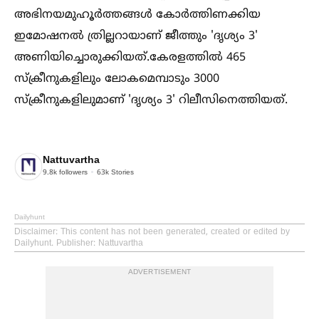
അഭിനയമുഹൂർത്തങ്ങള്‍ കോർത്തിണക്കിയ
ഇമോഷനല്‍ ത്രില്ലറായാണ് ജീത്തും 'ദൃശ്യം 3'
അണിയിച്ചൊരുക്കിയത്.കേരളത്തില്‍ 465
സ്‌ക്രീനുകളിലും ലോകമെമ്പാടും 3000
സ്‌ക്രീനുകളിലുമാണ് 'ദൃശ്യം 3' റിലീസിനെത്തിയത്.
Nattuvartha
9.8k
followers
63k
Stories
Dailyhunt
Disclaimer
: This content has not been generated, created or edited by
Dailyhunt. Publisher: Nattuvartha
ADVERTISEMENT