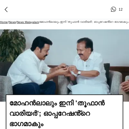
12
മോഹൻലാലും ഇനി 'തൂഫാൻ വാരിയര്‍'; ഓപ്പറേഷൻ്റെ ഭാഗമാകും
Home
/
News
/
News Malayalam
/
മോഹൻലാലും ഇനി 'തൂഫാൻ
വാരിയര്‍'; ഓപ്പറേഷൻ്റെ
ഭാഗമാകും