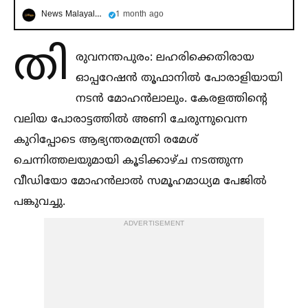
News Malayalam
1 month ago
തി
രുവനന്തപുരം: ലഹരിക്കെതിരായ
ഓപ്പറേഷൻ തൂഫാനില്‍ പോരാളിയായി
നടൻ മോഹൻലാലും. കേരളത്തിൻ്റെ
വലിയ പോരാട്ടത്തില്‍ അണി ചേരുന്നുവെന്ന
കുറിപ്പോടെ ആഭ്യന്തരമന്ത്രി രമേശ്
ചെന്നിത്തലയുമായി കൂടിക്കാഴ്ച നടത്തുന്ന
വീഡിയോ മോഹൻലാല്‍ സമൂഹമാധ്യമ പേജില്‍
പങ്കുവച്ചു.
ADVERTISEMENT