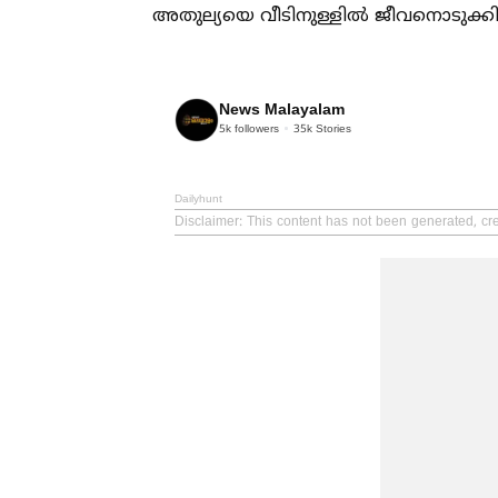
അതുല്യയെ വീടിനുള്ളില്‍ ജീവനൊടുക്ക
News Malayalam
5k
followers
35k
Stories
Dailyhunt
Disclaimer
: This content has not been generated, c