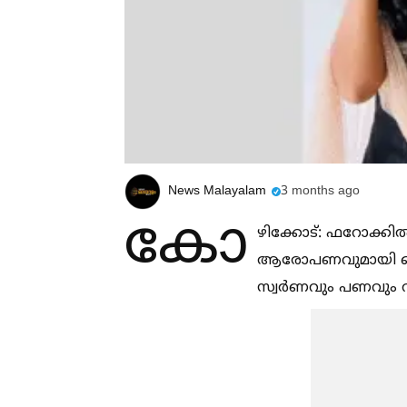
News Malayalam
3 months ago
കോ
ഴിക്കോട്: ഫറോക്കി
ആരോപണവുമായി ബന്ധ
സ്വർണവും പണവും വാങ