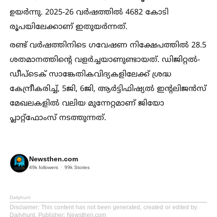
ഉയര്‍ന്നു. 2025-26 വര്‍ഷത്തില്‍ 4682 കോടി
രൂപയിലേക്കാണ് ഇതുയര്‍ന്നത്.
രണ്ട് വര്‍ഷത്തിനിടെ ഗവേഷണ നിക്ഷേപത്തില്‍ 28.5
ശതമാനത്തിന്റെ വളര്‍ച്ചയാണുണ്ടായത്. ഡിജിറ്റല്‍-
ഡീപ്‌ടെക് സാങ്കേതികവിദ്യകളിലേക്ക് ശ്രദ്ധ
കേന്ദ്രീകരിച്ച്‌, 5ജി, 6ജി, ആര്‍ട്ടിഫിഷ്യല്‍ ഇന്റലിജന്‍സ്
മേഖലകളില്‍ വലിയ മുന്നേറ്റമാണ് ജിയോ
പ്ലാറ്റ്ഫോംസ് നടത്തുന്നത്.
Newsthen.com
49k
followers
99k
Stories
Dailyhunt
Disclaimer
: This content has not been generated, created or edited by
Dailyhunt. Publisher: Newsthen.com