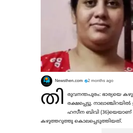
Newsthen.com
2 months ago
തി
രുവനന്തപുരം: ഭാര്യയെ കഴ
രക്ഷപ്പെട്ടു. നാലാഞ്ചിറയില
ഹസീന ബിവി (36)യെയാണ് ഭർത്
കഴുത്തറുത്തു കൊലപ്പെടുത്തിയത്.