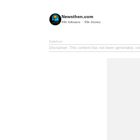
Newsthen.com
49k
followers
99k
Stories
Dailyhunt
Disclaimer
: This content has not been generated, cr