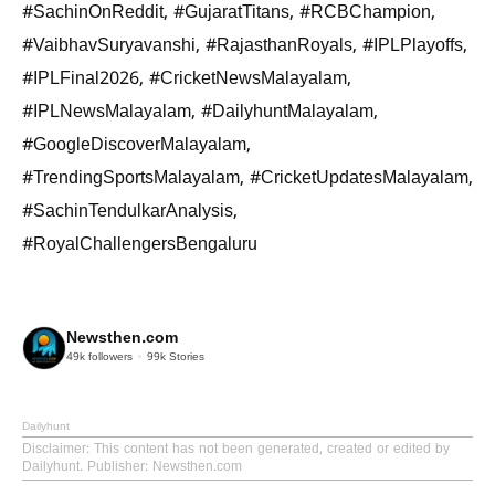
#SachinOnReddit, #GujaratTitans, #RCBChampion,
#VaibhavSuryavanshi, #RajasthanRoyals, #IPLPlayoffs,
#IPLFinal2026, #CricketNewsMalayalam,
#IPLNewsMalayalam, #DailyhuntMalayalam,
#GoogleDiscoverMalayalam,
#TrendingSportsMalayalam, #CricketUpdatesMalayalam,
#SachinTendulkarAnalysis,
#RoyalChallengersBengaluru
Newsthen.com
49k
followers
99k
Stories
Dailyhunt
Disclaimer
: This content has not been generated, created or edited by
Dailyhunt. Publisher: Newsthen.com