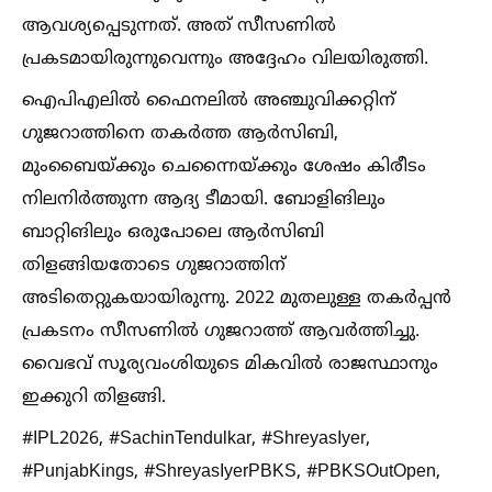
ആവശ്യപ്പെടുന്നത്. അത് സീസണില്‍
പ്രകടമായിരുന്നുവെന്നും അദ്ദേഹം വിലയിരുത്തി.
ഐപിഎലില്‍ ഫൈനലില്‍ അഞ്ചുവിക്കറ്റിന്
ഗുജറാത്തിനെ തകര്‍ത്ത ആര്‍സിബി,
മുംബൈയ്ക്കും ചെന്നൈയ്ക്കും ശേഷം കിരീടം
നിലനിര്‍ത്തുന്ന ആദ്യ ടീമായി. ബോളിങിലും
ബാറ്റിങിലും ഒരുപോലെ ആര്‍സിബി
തിളങ്ങിയതോടെ ഗുജറാത്തിന്
അടിതെറ്റുകയായിരുന്നു. 2022 മുതലുള്ള തകര്‍പ്പന്‍
പ്രകടനം സീസണില്‍ ഗുജറാത്ത് ആവര്‍ത്തിച്ചു.
വൈഭവ് സൂര്യവംശിയുടെ മികവില്‍ രാജസ്ഥാനും
ഇക്കുറി തിളങ്ങി.
#IPL2026, #SachinTendulkar, #ShreyasIyer,
#PunjabKings, #ShreyasIyerPBKS, #PBKSOutOpen,