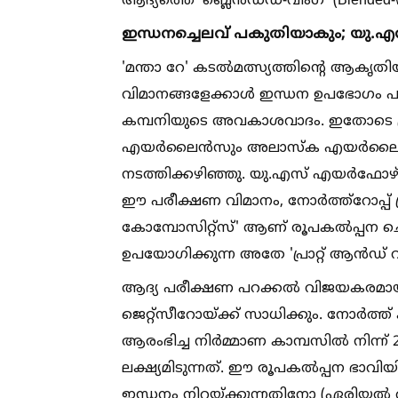
ആദ്യത്തെ 'ബ്ലെൻഡഡ്-വിംഗ്' (Blended-
ഇന്ധനച്ചെലവ് പകുതിയാകും; യു.എ
'മന്താ റേ' കടല്‍മത്സ്യത്തിന്റെ ആകൃത
വിമാനങ്ങളേക്കാള്‍ ഇന്ധന ഉപഭോഗം 
കമ്പനിയുടെ അവകാശവാദം. ഇതോടെ പ്
എയർലൈൻസും അലാസ്ക എയർലൈൻസും 
നടത്തിക്കഴിഞ്ഞു. യു.എസ് എയർഫോഴ്
ഈ പരീക്ഷണ വിമാനം, നോർത്ത്‌റോപ്പ് ഗ
കോമ്പോസിറ്റ്സ്' ആണ് രൂപകല്‍പ്പന ചെ
ഉപയോഗിക്കുന്ന അതേ 'പ്രാറ്റ് ആൻഡ് വിറ
ആദ്യ പരീക്ഷണ പറക്കല്‍ വിജയകരമായ
ജെറ്റ്സീറോയ്ക്ക് സാധിക്കും. നോർത
ആരംഭിച്ച നിർമ്മാണ കാമ്പസില്‍ നിന്ന്
ലക്ഷ്യമിടുന്നത്. ഈ രൂപകല്‍പ്പന ഭ
ഇന്ധനം നിറയ്ക്കുന്നതിനോ (ഏരിയല്‍ 