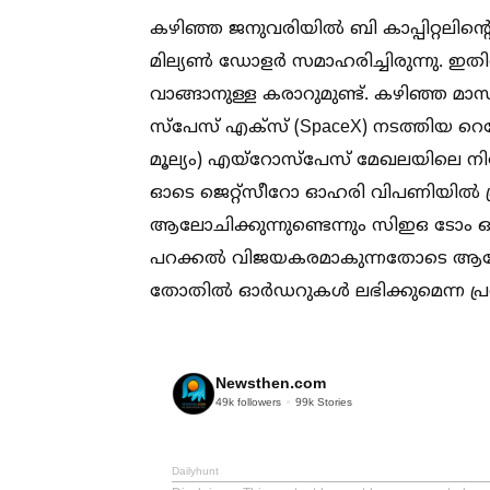
കഴിഞ്ഞ ജനുവരിയില്‍ ബി കാപ്പിറ്റലിന്റെ
മില്യണ്‍ ഡോളർ സമാഹരിച്ചിരുന്നു. 
വാങ്ങാനുള്ള കരാറുമുണ്ട്. കഴിഞ്ഞ 
സ്‌പേസ് എക്‌സ് (SpaceX) നടത്തിയ റ
മൂല്യം) എയ്‌റോസ്‌പേസ് മേഖലയിലെ നിക്ഷേപ
ഓടെ ജെറ്റ്സീറോ ഓഹരി വിപണിയില്‍ പ്രവേ
ആലോചിക്കുന്നുണ്ടെന്നും സിഇഒ ടോം ഒല
പറക്കല്‍ വിജയകരമാകുന്നതോടെ ആഗ
തോതില്‍ ഓർഡറുകള്‍ ലഭിക്കുമെന്ന പ്
Newsthen.com
49k
followers
99k
Stories
Dailyhunt