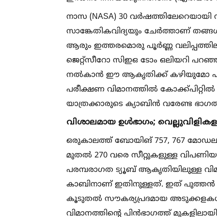
നാസ (NASA) 30 വർഷത്തിലേറെയായി 
സാങ്കേതികവിദ്യയും ചേർത്താണ് തങ്ങള്‍
ആരും ഇത്തരമൊരു പൂർണ്ണ വലിപ്പത്തിലുള്ള
ജെറ്റ്സീറോ സിഇഒ ടോം ഒലിയറി പറഞ്ഞു. വ
നല്‍കാൻ ഈ ആകൃതിക്ക് കഴിയുമോ എന്
പരീക്ഷണ വിമാനത്തില്‍ കോക്ക്പിറ്റില്‍
യാത്രക്കാരുടെ ക്യാബിൻ വരേണ്ട ഭാഗത്ത
വിശാലമായ ഉള്‍ഭാഗം; വെല്ലുവിളിക
ഒരുകാലത്ത് ബോയിങ് 757, 767 മോഡലുക
മുതല്‍ 270 വരെ സീറ്റുകളുള്ള വിപണിയാണ
പരമ്പരാഗത ട്യൂബ് ആകൃതിയിലുള്ള വിമ
കാബിനാണ് ഇതിനുള്ളത്. ഇത് പുത്തൻ സീ
കൂടുതല്‍ സൗകര്യപ്രദമായ അടുക്കളകള്‍ക
വിമാനത്തിന്റെ പിൻഭാഗത്ത് മുകളിലായി 