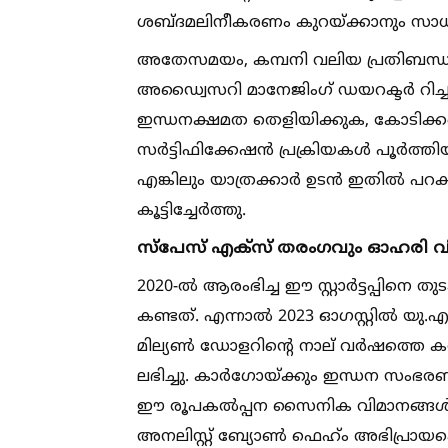
ശബ്ദമലിനീകരണം കുറയ്ക്കാനും സാധി
അതേസമയം, കമ്പനി വലിയ പ്രതിബന്ധ
അഡ്വൈസറി മാനേജിംഗ് ഡയറക്ടർ റിച
ഇന്ധനക്ഷമത തെളിയിക്കുക, കോടിക്
സർട്ടിഫിക്കേഷൻ പ്രക്രിയകള്‍ പൂർത്തി
എങ്കിലും യാത്രക്കാർ ഉടൻ ഇതില്‍ പറക്
കൂട്ടിച്ചേർത്തു.
സ്‌പേസ് എക്‌സ് തരംഗവും ഓഹരി 
2020-ല്‍ ആരംഭിച്ച ഈ സ്റ്റാർട്ടപ്പി
കണ്ടത്. എന്നാല്‍ 2023 ഓഗസ്റ്റില്‍ യ
മില്യണ്‍ ഡോളറിന്റെ നാല് വർഷത്തെ ക
ലഭിച്ചു. കാർഗോയ്ക്കും ഇന്ധന സംഭരണത്തി
ഈ രൂപകല്‍പ്പന സൈനിക വിമാനങ്ങള്‍ക
അനലിസ്റ്റ് ബ്യോണ്‍ ഫെഹ്‌ം അഭിപ്രായപ്പെട