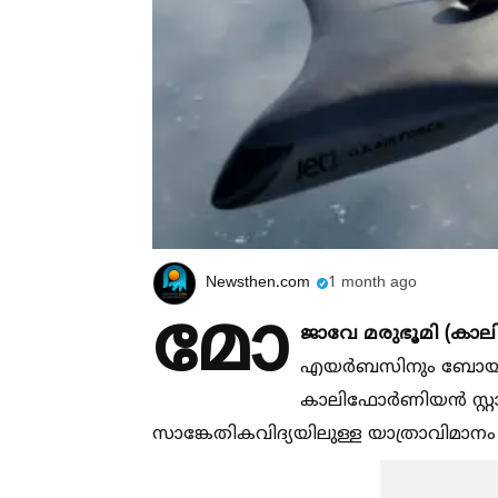
Newsthen.com
1 month ago
മോ
ജാവേ മരുഭൂമി (ക
എയർബസിനും ബോയിങ്
കാലിഫോർണിയൻ സ്റ്റാർട
സാങ്കേതികവിദ്യയിലുള്ള യാത്രാവിമാനം നി