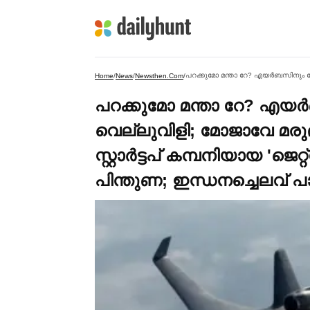
Home
/
News
/
Newsthen.com
/
പറക്കുമോ മന്താ റേ? എയര
വെല്ലുവിളി; മോജാവേ മരുഭ
സ്റ്റാര്‍ട്ടപ് കമ്പനിയായ '
പിന്തുണ; ഇന്ധനച്ചെലവ് 