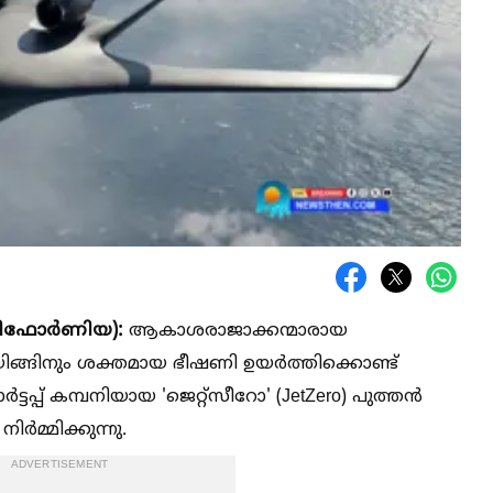
ാലിഫോർണിയ):
ആകാശരാജാക്കന്മാരായ
ങിനും ശക്തമായ ഭീഷണി ഉയർത്തിക്കൊണ്ട്
്ടപ്പ് കമ്പനിയായ 'ജെറ്റ്സീറോ' (JetZero) പുത്തൻ
ർമ്മിക്കുന്നു.
ADVERTISEMENT