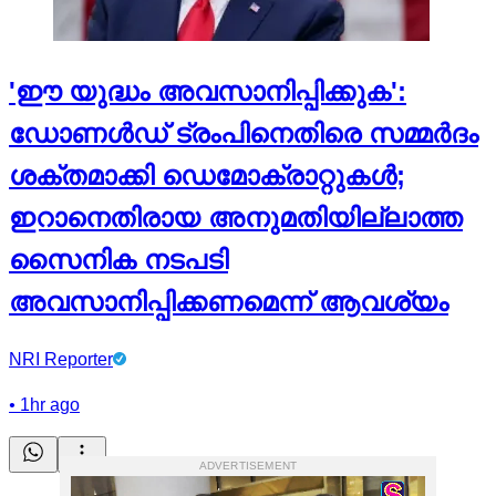
'ഈ യുദ്ധം അവസാനിപ്പിക്കുക':
ഡോണള്‍ഡ് ട്രംപിനെതിരെ സമ്മര്‍ദം
ശക്തമാക്കി ഡെമോക്രാറ്റുകള്‍;
ഇറാനെതിരായ അനുമതിയില്ലാത്ത
സൈനിക നടപടി
അവസാനിപ്പിക്കണമെന്ന് ആവശ്യം
NRI Reporter
•
1hr ago
ADVERTISEMENT