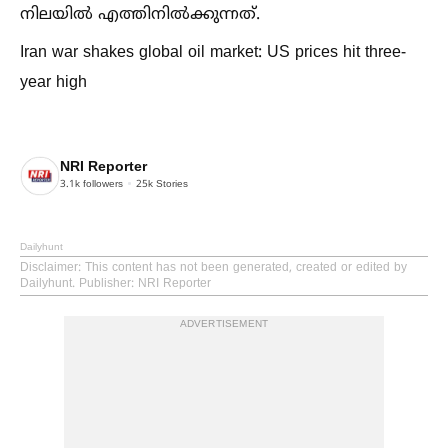
നിലയില്‍ എത്തിനില്‍ക്കുന്നത്.
Iran war shakes global oil market: US prices hit three-
year high
NRI Reporter
3.1k
followers
25k
Stories
Dailyhunt
Disclaimer
: This content has not been generated, created or edited by
Dailyhunt. Publisher: NRI Reporter
ADVERTISEMENT