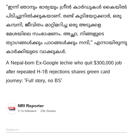
"ഇന്ന് ഞാനും ഭാര്യയും ഗ്രീൻ കാർഡുകള്‍ കൈയില്‍
പിടിച്ചുനില്‍ക്കുകയാണ്. രണ്ട് കുടിയേറ്റക്കാർ, ഒരു
കമ്പനി, ജീവിതം മാറ്റിമറിച്ച ഒരു അടുക്കള
മേശയിലെ സംഭാഷണം. അച്ഛാ, നിങ്ങളുടെ
ത്യാഗങ്ങള്‍ക്കും പാഠങ്ങള്‍ക്കും നന്ദി," എന്നായിരുന്നു
കാർക്കിയുടെ വാക്കുകള്‍.
A Nepal-born Ex-Google techie who quit $300,000 job
after repeated H-1B rejections shares green card
journey: ‘Full story, no BS’
NRI Reporter
3.1k
followers
25k
Stories
Dailyhunt