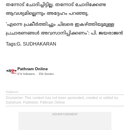
തന്നോട് ചോദിച്ചിട്ടില്ല. തന്നോട് ചോദിക്കേണ്ട
ആവശ്യമില്ലെന്നും അദ്ദേഹം പറഞ്ഞു.
'എന്നെ പ്രകീർത്തിച്ചും ചിലരെ ഇകഴ്ത്തിയുമുള്ള
പ്രചാരണങ്ങള്‍ അവസാനിപ്പിക്കണം': പി. ജയരാജൻ
Tags:G. SUDHAKARAN
Pathram Online
61k
followers
35k
Stories
Dailyhunt
Disclaimer
: This content has not been generated, created or edited by
Dailyhunt. Publisher: Pathram Online
ADVERTISEMENT