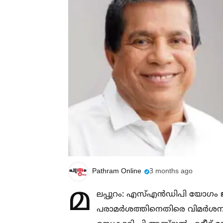
Pathram Online
3 months ago
മ
ലപ്പുറം: എസ്‌എൻഡിപി യോഗം ജനറ
പരാമർശത്തിനെതിരെ വിമർശനവുമായ