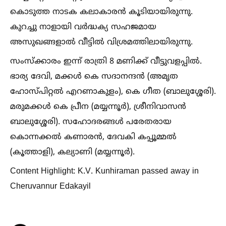
കൊടുത്ത നാടക കലാകാരന്‍ കൂടിയായിരുന്നു.
കുറച്ചു നാളായി വര്‍ദ്ധക്യ സഹജമായ
അസുഖങ്ങളാല്‍ വീട്ടില്‍ വിശ്രമത്തിലായിരുന്നു.
സംസ്‌ക്കാരം ഇന്ന് രാത്രി 8 മണിക്ക് വീട്ടുവളപ്പില്‍.
ഭാര്യ ദേവി, മക്കള്‍ കെ സദാനന്ദന്‍ (അമൃത
ഹോസ്പിറ്റല്‍ എറണാകുളം), കെ ഗീത (ബാലുശ്ശേരി).
മരുമക്കള്‍ കെ പ്രീന (മയ്യന്നൂര്‍), ശ്രീനിവാസന്‍
ബാലുശ്ശേരി). സഹോദരങ്ങള്‍ പരേതരായ
കൊന്നക്കല്‍ കണാരന്‍, ദേവകി കപ്പൂമ്മല്‍
(കൂത്താളി), കല്യാണി (മയ്യന്നൂര്‍).
Content Highlight: K.V. Kunhiraman passed away in
Cheruvannur Edakayil